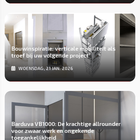
ONTDEK MEER
Bouwinspiratie: verticale mobiliteit als
troef bij uw volgende project
WOENSDAG, 21 JAN. 2026
ONTDEK MEER
Barduva VB1000: De krachtige allrounder
voor zwaar werk en ongekende
toegankelijkheid