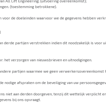
n All Lift Engineering; (uitvoering overeenkomst);
ingen. (toestemming betrokkene).
n voor de doeleinden waarvoor we de gegevens hebben verkr
n
n derde partijen verstrekken indien dit noodzakelijk is voor
or: het verzorgen van nieuwsbrieven en uitnodigingen.
 andere partijen waarmee we geen verwerkersovereenkomst 
d de nodige afspraken om de beveiliging van uw persoonsgege
ns niet aan derden doorgeven, tenzij dit wettelijk verplicht en
gevens bij ons opvraagt.