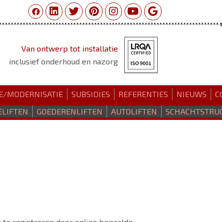
Van ontwerp tot installatie
inclusief onderhoud en nazorg
E/MODERNISATIE
SUBSIDIES
REFERENTIES
NIEUWS
C
ELIFTEN
GOEDERENLIFTEN
AUTOLIFTEN
SCHACHTSTRU
h te registreren door online bepaalde