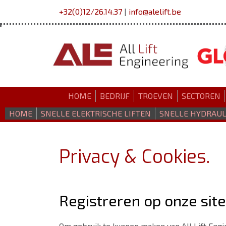
+32(0)12/26.14.37
|
info@alelift.be
HOME
BEDRIJF
TROEVEN
SECTOREN
HOME
SNELLE ELEKTRISCHE LIFTEN
SNELLE HYDRAUL
Privacy & Cookies.
Registreren op onze site
Om gebruik te kunnen maken van All Lift Engi