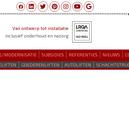
Van ontwerp tot installatie
inclusief onderhoud en nazorg
E/MODERNISATIE
SUBSIDIES
REFERENTIES
NIEUWS
C
ELIFTEN
GOEDERENLIFTEN
AUTOLIFTEN
SCHACHTSTRU