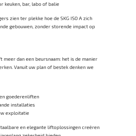
 keuken, bar, labo of balie
gers zien ter plekke hoe de SKG ISO A zich
aande gebouwen, zonder storende impact op
ft meer dan een beursnaam: het is de manier
rken. Vanuit uw plan of bestek denken we
en goederenliften
nde installaties
w exploitatie
etaalbare en elegante liftoplossingen creëren
 jarenlang zekerheid bieden.