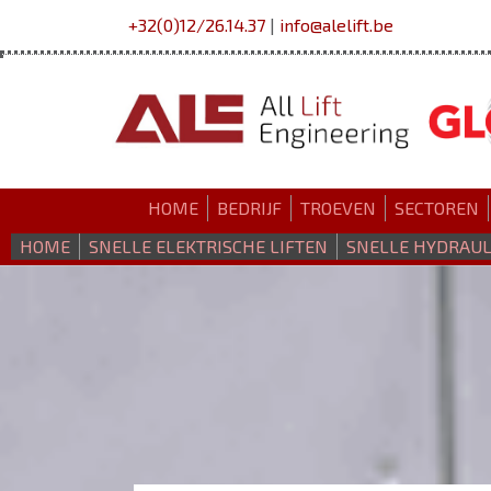
+32(0)12/26.14.37
|
info@alelift.be
HOME
BEDRIJF
TROEVEN
SECTOREN
HOME
SNELLE ELEKTRISCHE LIFTEN
SNELLE HYDRAUL