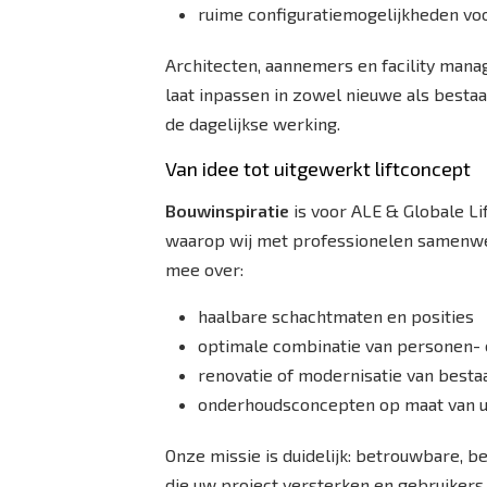
ruime configuratiemogelijkheden voor
Architecten, aannemers en facility mana
laat inpassen in zowel nieuwe als best
de dagelijkse werking.
Van idee tot uitgewerkt liftconcept
Bouwinspiratie
is voor ALE & Globale Li
waarop wij met professionelen samenwe
mee over:
haalbare schachtmaten en posities
optimale combinatie van personen- 
renovatie of modernisatie van bestaa
onderhoudsconcepten op maat van u
Onze missie is duidelijk: betrouwbare, b
die uw project versterken en gebruikers