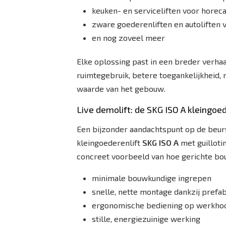
keuken- en serviceliften voor horec
zware goederenliften en autoliften vo
en nog zoveel meer
Elke oplossing past in een breder verhaa
ruimtegebruik, betere toegankelijkheid,
waarde van het gebouw.
Live demolift: de SKG ISO A kleingoede
Een bijzonder aandachtspunt op de beurs
kleingoederenlift
SKG ISO A
met guilloti
concreet voorbeeld van hoe gerichte bouw
minimale bouwkundige ingrepen
snelle, nette montage dankzij pref
ergonomische bediening op werkho
stille, energiezuinige werking