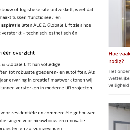
bouw of logistieke site ontwikkelt, weet dat
maakt tussen “functioneel” en
nspiratie
laten ALE & Globale Lift zien hoe
 versterkt – technisch, esthetisch én
in één overzicht
Hoe vaak
nodig?
& Globale Lift hun volledige
Het onderh
en tot robuuste goederen- en autoliften. Als
wettelijke
jaar ervaring in creatief maatwerk tonen wij
veilighei
kunnen versterken in moderne liftprojecten.
n voor residentiële en commerciële gebouwen
lossingen voor nieuwbouw en renovatie
projecten en zorgomgevingen