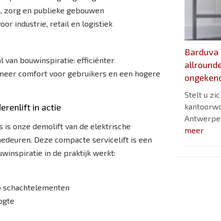
a, zorg en publieke gebouwen
or industrie, retail en logistiek
Barduva 
l van bouwinspiratie: efficiënter
allround
 meer comfort voor gebruikers en een hogere
ongekend
Stelt u zi
renlift in actie
kantoorwo
Antwerpen
 is onze demolift van de elektrische
meer
nedeuren. Deze compacte servicelift is een
inspiratie in de praktijk werkt:
ab schachtelementen
ogte