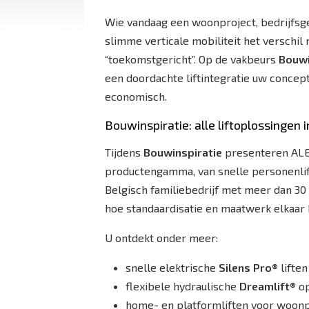
Wie vandaag een woonproject, bedrijfsge
slimme verticale mobiliteit het verschil 
“toekomstgericht”. Op de vakbeurs
Bouwi
een doordachte liftintegratie uw concept
economisch.
Bouwinspiratie: alle liftoplossingen 
Tijdens
Bouwinspiratie
presenteren ALE 
productengamma, van snelle personenlift
Belgisch familiebedrijf met meer dan 30 
hoe standaardisatie en maatwerk elkaar 
U ontdekt onder meer:
snelle elektrische
Silens Pro®
lifte
flexibele hydraulische
Dreamlift®
op
home- en platformliften voor woon