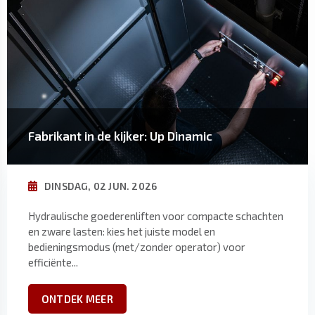
Fabrikant in de kijker: Up Dinamic
DINSDAG, 02 JUN. 2026
Hydraulische goederenliften voor compacte schachten
en zware lasten: kies het juiste model en
bedieningsmodus (met/zonder operator) voor
efficiënte...
ONTDEK MEER