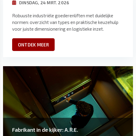
DINSDAG, 24 MRT. 2026
Robuuste industriële goederenliften met duidelijke
normen: overzicht van types en praktische keuzehulp
voor juiste dimensionering en logistieke inzet.
ONTDEK MEER
Fabrikant in de kijker: A.R.E.