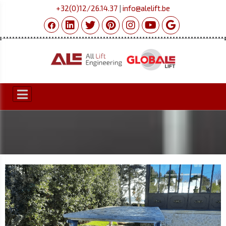
+32(0)12/26.14.37
|
info@alelift.be
NIEUWS